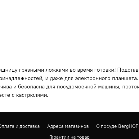
ешницу грязными ложками во время готовки! Подстав
ринадлежностей, и даже для электронного планшета. 
йчива и безопасна для посудомоечной машины, поэто
есте с кастрюлями.
Оплата и доставка
Адреса магазинов
О посуде BergHOF
Гарантии на товар