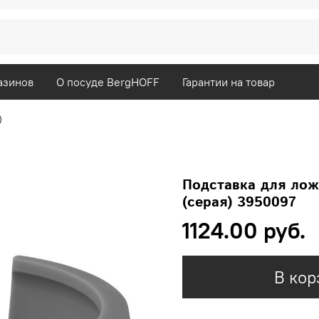
азинов
О посуде BergHOFF
Гарантии на товар
)
Подставка для лож
(серая) 3950097
1124.00 руб.
В кор