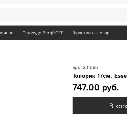
азинов
О посуде BergHOFF
Гарантии на товар
арт.
1301086
Топорик 17см. Esse
747.00 руб.
В кор